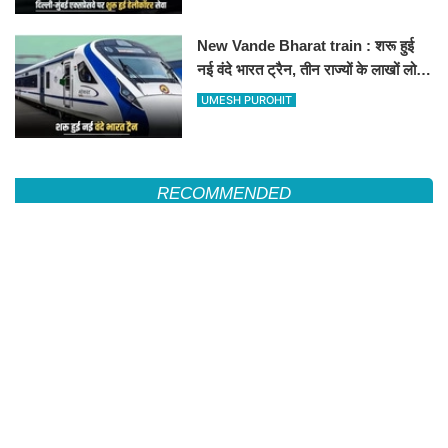
New Vande Bharat train : शरू हुई
नई वंदे भारत ट्रैन, तीन राज्यों के लाखों लोगों
का सफर होगा आसान, देखें पूरा रूटमैप
UMESH PUROHIT
RECOMMENDED
शहर जिला कांग्रेस कमेटी के पदाधिकारियों ने प्रदेश अध्यक्ष गोविन्द सिंह डोटासरा से की शिष्टाचार