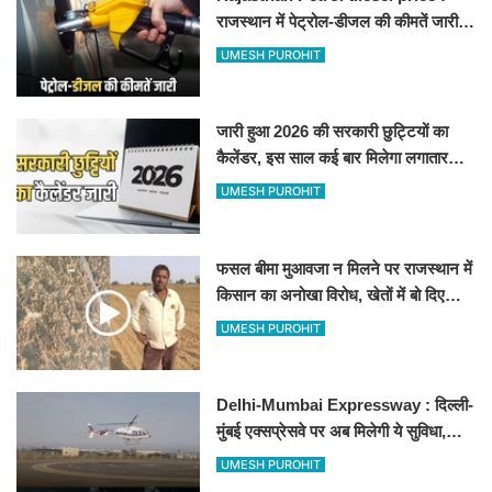
राजस्थान में पेट्रोल-डीजल की कीमतें जारी,
जानिए बीकानेर समेत पुरे प्रदेश में नए रेट
UMESH PUROHIT
जारी हुआ 2026 की सरकारी छुट्टियों का
कैलेंडर, इस साल कई बार मिलेगा लगातार
अवकाश, देखें
UMESH PUROHIT
फसल बीमा मुआवजा न मिलने पर राजस्थान में
किसान का अनोखा विरोध, खेतों में बो दिए
500-500 रुपए के नोट, वीडियो वायरल
UMESH PUROHIT
Delhi-Mumbai Expressway : दिल्ली-
मुंबई एक्सप्रेसवे पर अब मिलेगी ये सुविधा,
हेलीकॉप्टर सर्विस से तुरंत घायल पहुंचेगा
UMESH PUROHIT
हॉस्पिटल