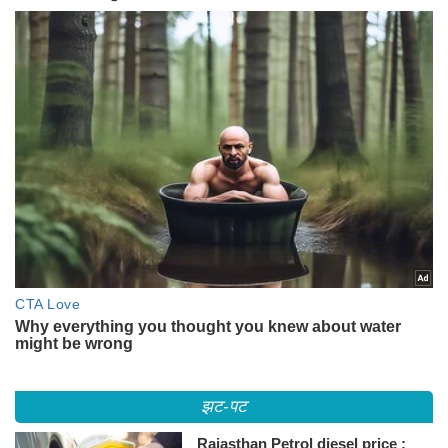
झट-पट
Rajasthan Petrol diesel price :