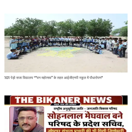
101 पेड़ो सजा विद्यालय "*वन महोत्सव” के तहत आईजीएनपी स्कूल में पौधारोपण*