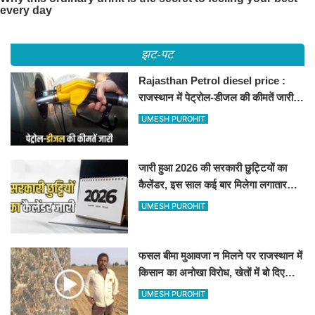
झट-पट
Rajasthan Petrol diesel price :
राजस्थान में पेट्रोल-डीजल की कीमतें जारी,
जानिए बीकानेर समेत पुरे प्रदेश में नए रेट
UMESH PUROHIT
जारी हुआ 2026 की सरकारी छुट्टियों का
कैलेंडर, इस साल कई बार मिलेगा लगातार
अवकाश, देखें
UMESH PUROHIT
फसल बीमा मुआवजा न मिलने पर राजस्थान में
किसान का अनोखा विरोध, खेतों में बो दिए
500-500 रुपए के नोट, वीडियो वायरल
UMESH PUROHIT