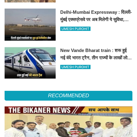
Delhi-Mumbai Expressway : दिल्ली-
मुंबई एक्सप्रेसवे पर अब मिलेगी ये सुविधा,
हेलीकॉप्टर सर्विस से तुरंत घायल पहुंचेगा
UMESH PUROHIT
हॉस्पिटल
New Vande Bharat train : शरू हुई
नई वंदे भारत ट्रैन, तीन राज्यों के लाखों लोगों
का सफर होगा आसान, देखें पूरा रूटमैप
UMESH PUROHIT
RECOMMENDED