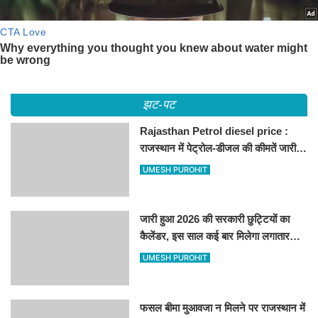
झट-पट
Rajasthan Petrol diesel price :
राजस्थान में पेट्रोल-डीजल की कीमतें जारी,
जानिए बीकानेर समेत पुरे प्रदेश में नए रेट
UMESH PUROHIT
जारी हुआ 2026 की सरकारी छुट्टियों का
कैलेंडर, इस साल कई बार मिलेगा लगातार
अवकाश, देखें
UMESH PUROHIT
फसल बीमा मुआवजा न मिलने पर राजस्थान में