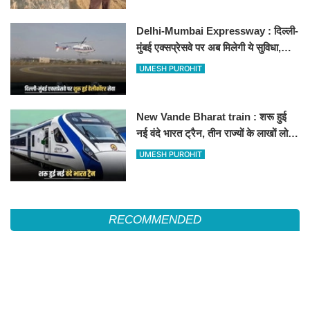
Delhi-Mumbai Expressway : दिल्ली-
मुंबई एक्सप्रेसवे पर अब मिलेगी ये सुविधा,
हेलीकॉप्टर सर्विस से तुरंत घायल पहुंचेगा
UMESH PUROHIT
हॉस्पिटल
New Vande Bharat train : शरू हुई
नई वंदे भारत ट्रैन, तीन राज्यों के लाखों लोगों
का सफर होगा आसान, देखें पूरा रूटमैप
UMESH PUROHIT
RECOMMENDED