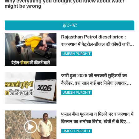
झट-पट
Rajasthan Petrol diesel price :
राजस्थान में पेट्रोल-डीजल की कीमतें जारी,
जानिए बीकानेर समेत पुरे प्रदेश में नए रेट
UMESH PUROHIT
जारी हुआ 2026 की सरकारी छुट्टियों का
कैलेंडर, इस साल कई बार मिलेगा लगातार
अवकाश, देखें
UMESH PUROHIT
फसल बीमा मुआवजा न मिलने पर राजस्थान में
किसान का अनोखा विरोध, खेतों में बो दिए
500-500 रुपए के नोट, वीडियो वायरल
UMESH PUROHIT