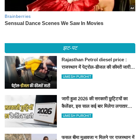
झट-पट
Rajasthan Petrol diesel price :
राजस्थान में पेट्रोल-डीजल की कीमतें जारी,
जानिए बीकानेर समेत पुरे प्रदेश में नए रेट
UMESH PUROHIT
जारी हुआ 2026 की सरकारी छुट्टियों का
कैलेंडर, इस साल कई बार मिलेगा लगातार
अवकाश, देखें
UMESH PUROHIT
फसल बीमा मुआवजा न मिलने पर राजस्थान में