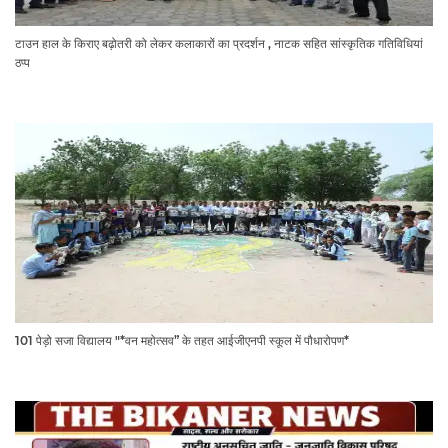
टाउन हाल के किराए बढ़ोतरी को लेकर कलाकारों का प्रदर्शन , नाटक सहित सांस्कृतिक गतिविधियां
ठप्प
101 पेड़ो सजा विद्यालय "*वन महोत्सव” के तहत आईजीएनपी स्कूल में पौधारोपण*