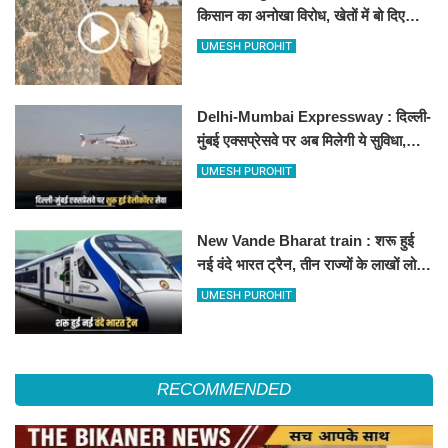
किसान का अनोखा विरोध, खेतों में बो दिए
500-500 रुपए के नोट, वीडियो वायरल
UMESH PUROHIT
Delhi-Mumbai Expressway : दिल्ली-
मुंबई एक्सप्रेसवे पर अब मिलेगी ये सुविधा,
हेलीकॉप्टर सर्विस से तुरंत घायल पहुंचेगा
UMESH PUROHIT
हॉस्पिटल
New Vande Bharat train : शरू हुई
नई वंदे भारत ट्रैन, तीन राज्यों के लाखों लोगों
का सफर होगा आसान, देखें पूरा रूटमैप
UMESH PUROHIT
RECOMMENDED