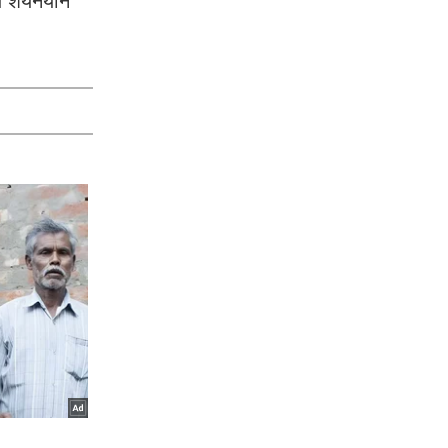
तीय शयनयान