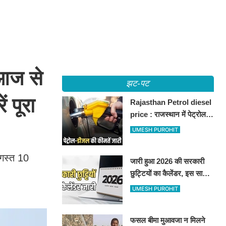
आज से
झट-पट
 पूरा
Rajasthan Petrol diesel
price : राजस्थान में पेट्रोल-
डीजल की कीमतें जारी, जानिए
UMESH PUROHIT
बीकानेर समेत पुरे प्रदेश में नए
रेट
अगस्त 10
जारी हुआ 2026 की सरकारी
छुट्टियों का कैलेंडर, इस साल
कई बार मिलेगा लगातार
UMESH PUROHIT
अवकाश, देखें
फसल बीमा मुआवजा न मिलने