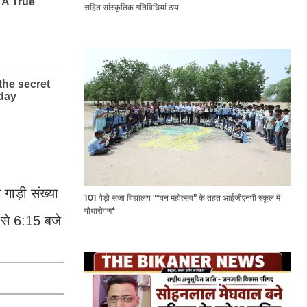
सहित सांस्कृतिक गतिविधियां ठप्प
गाड़ी संख्या
101 पेड़ो सजा विद्यालय "*वन महोत्सव” के तहत आईजीएनपी स्कूल में
पौधारोपण*
 से 6:15 बजे