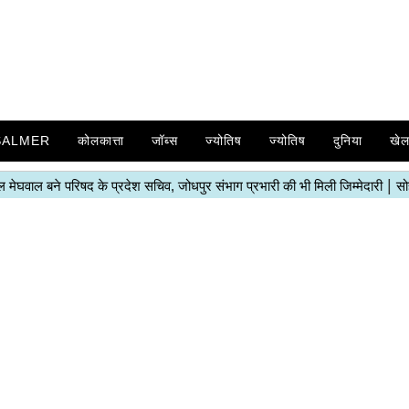
SALMER
कोलकात्ता
जॉब्स
ज्योतिष
ज्योतिष
दुनिया
खे