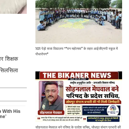
101 पेड़ो सजा विद्यालय "*वन महोत्सव” के तहत आईजीएनपी स्कूल में
पौधारोपण*
 श‍िक्षक
ा सिलसिला
सोहनलाल मेघवाल बने परिषद के प्रदेश सचिव, जोधपुर संभाग प्रभारी की