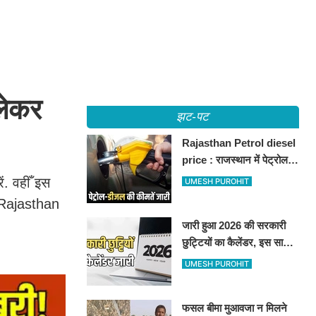
लेकर
झट-पट
Rajasthan Petrol diesel
price : राजस्थान में पेट्रोल-
डीजल की कीमतें जारी, जानिए
ं. वहीँ इस
UMESH PUROHIT
बीकानेर समेत पुरे प्रदेश में नए
। Rajasthan
रेट
जारी हुआ 2026 की सरकारी
छुट्टियों का कैलेंडर, इस साल
कई बार मिलेगा लगातार
UMESH PUROHIT
अवकाश, देखें
फसल बीमा मुआवजा न मिलने