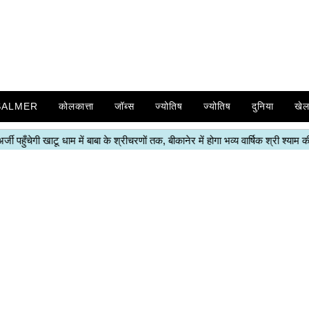
SALMER
कोलकात्ता
जॉब्स
ज्योतिष
ज्योतिष
दुनिया
खे