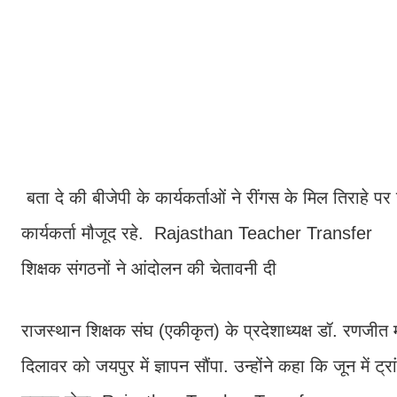
बता दे की बीजेपी के कार्यकर्ताओं ने रींगस के म‍िल त‍िराहे पर
कार्यकर्ता मौजूद रहे. Rajasthan Teacher Transfer
श‍िक्षक संगठनों ने आंदोलन की चेतावनी दी
राजस्‍थान श‍िक्षक संघ (एकीकृत) के प्रदेशाध्‍यक्ष डॉ. रणजीत 
दिलावर को जयपुर में ज्ञापन सौंपा. उन्होंने कहा क‍ि जून में ट्र