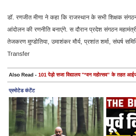
डॉ. रणजीत मीणा ने कहा क‍ि राजस्‍थान के सभी श‍िक्षक संगठन
आंदोलन की रणनीत‍ि बनाएंगे. स दौरान प्रदेश संगठन महामंत्र
तेजकरण मुण्डोतिया, उमाशंकर मौर्य, प्रशांत शर्मा, संघर्
Transfer
Also Read -
101 पेड़ो सजा विद्यालय "*वन महोत्सव” के तहत आईजी