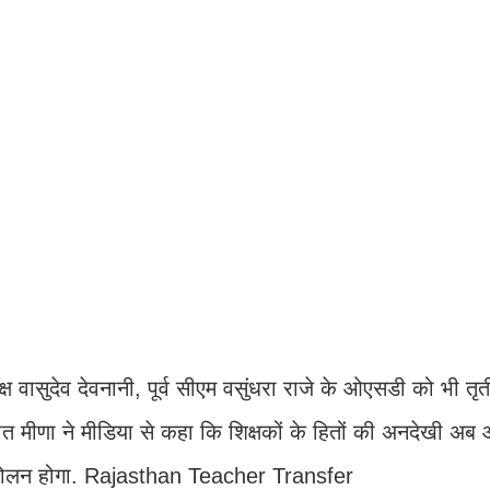
‍यक्ष वासुदेव देवनानी, पूर्व सीएम वसुंधरा राजे के ओएसडी को भी तृत
णजीत मीणा ने मीड‍िया से कहा क‍ि श‍िक्षकों के ह‍ितों की अनदेखी अब औ
ो आंदोलन होगा. Rajasthan Teacher Transfer