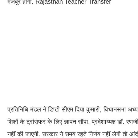
मजबूर होगा. Rajasthan Teacher Transfer
प्रत‍िन‍िध‍ि मंडल ने ड‍िप्‍टी सीएम दिया कुमारी, व‍िधानसभा अध्
श‍िक्षों के ट्रांसफर के ल‍िए ज्ञापन सौंपा. प्रदेशाध्‍यक्ष डॉ. र
नहीं की जाएगी. सरकार ने समय रहते न‍िर्णय नहीं लेगी त