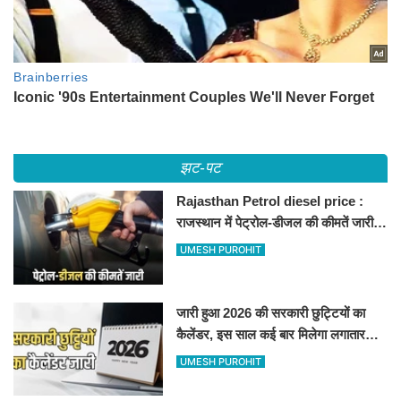
झट-पट
Rajasthan Petrol diesel price :
राजस्थान में पेट्रोल-डीजल की कीमतें जारी,
जानिए बीकानेर समेत पुरे प्रदेश में नए रेट
UMESH PUROHIT
जारी हुआ 2026 की सरकारी छुट्टियों का
कैलेंडर, इस साल कई बार मिलेगा लगातार
अवकाश, देखें
UMESH PUROHIT