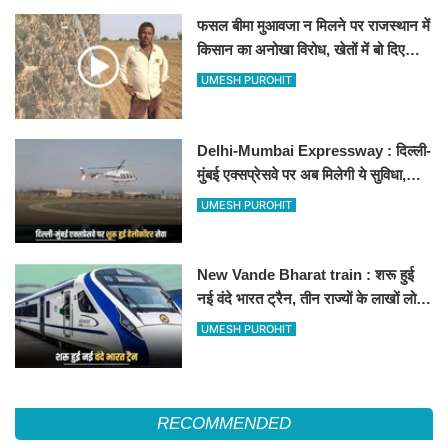
फसल बीमा मुआवजा न मिलने पर राजस्थान में
किसान का अनोखा विरोध, खेतों में बो दिए
500-500 रुपए के नोट, वीडियो वायरल
UMESH PUROHIT
Delhi-Mumbai Expressway : दिल्ली-
मुंबई एक्सप्रेसवे पर अब मिलेगी ये सुविधा,
हेलीकॉप्टर सर्विस से तुरंत घायल पहुंचेगा
UMESH PUROHIT
हॉस्पिटल
New Vande Bharat train : शरू हुई
नई वंदे भारत ट्रैन, तीन राज्यों के लाखों लोगों
का सफर होगा आसान, देखें पूरा रूटमैप
UMESH PUROHIT
RECOMMENDED