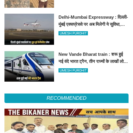
Delhi-Mumbai Expressway : दिल्ली-
मुंबई एक्सप्रेसवे पर अब मिलेगी ये सुविधा,
हेलीकॉप्टर सर्विस से तुरंत घायल पहुंचेगा
UMESH PUROHIT
हॉस्पिटल
New Vande Bharat train : शरू हुई
नई वंदे भारत ट्रैन, तीन राज्यों के लाखों लोगों
का सफर होगा आसान, देखें पूरा रूटमैप
UMESH PUROHIT
RECOMMENDED