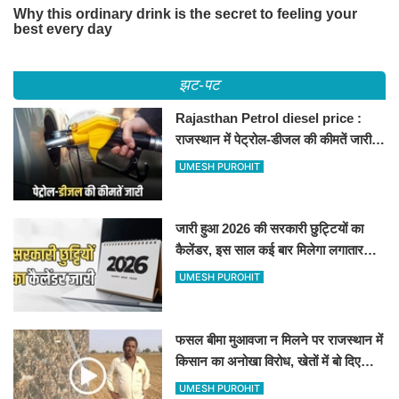
झट-पट
Rajasthan Petrol diesel price :
राजस्थान में पेट्रोल-डीजल की कीमतें जारी,
जानिए बीकानेर समेत पुरे प्रदेश में नए रेट
UMESH PUROHIT
जारी हुआ 2026 की सरकारी छुट्टियों का
कैलेंडर, इस साल कई बार मिलेगा लगातार
अवकाश, देखें
UMESH PUROHIT
फसल बीमा मुआवजा न मिलने पर राजस्थान में
किसान का अनोखा विरोध, खेतों में बो दिए
500-500 रुपए के नोट, वीडियो वायरल
UMESH PUROHIT