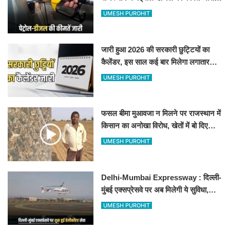
जानिए बीकानेर समेत पुरे प्रदेश में नए रेट
UMESH PUROHIT
जारी हुआ 2026 की सरकारी छुट्टियों का
कैलेंडर, इस साल कई बार मिलेगा लगातार
अवकाश, देखें
UMESH PUROHIT
फसल बीमा मुआवजा न मिलने पर राजस्थान में
किसान का अनोखा विरोध, खेतों में बो दिए
500-500 रुपए के नोट, वीडियो वायरल
UMESH PUROHIT
Delhi-Mumbai Expressway : दिल्ली-
मुंबई एक्सप्रेसवे पर अब मिलेगी ये सुविधा,
हेलीकॉप्टर सर्विस से तुरंत घायल पहुंचेगा
UMESH PUROHIT
हॉस्पिटल