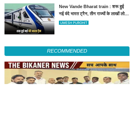
New Vande Bharat train : शरू हुई
नई वंदे भारत ट्रैन, तीन राज्यों के लाखों लोगों
का सफर होगा आसान, देखें पूरा रूटमैप
UMESH PUROHIT
RECOMMENDED
शहर जिला कांग्रेस कमेटी के पदाधिकारियों ने प्रदेश अध्यक्ष गोविन्द सिंह डोटासरा से की शिष्टाचार
भेंट