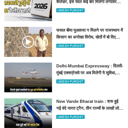
कैलेंडर, इस साल कई बार मिलेगा लगातार
अवकाश, देखें
UMESH PUROHIT
फसल बीमा मुआवजा न मिलने पर राजस्थान में
किसान का अनोखा विरोध, खेतों में बो दिए
500-500 रुपए के नोट, वीडियो वायरल
UMESH PUROHIT
Delhi-Mumbai Expressway : दिल्ली-
मुंबई एक्सप्रेसवे पर अब मिलेगी ये सुविधा,
हेलीकॉप्टर सर्विस से तुरंत घायल पहुंचेगा
UMESH PUROHIT
हॉस्पिटल
New Vande Bharat train : शरू हुई
नई वंदे भारत ट्रैन, तीन राज्यों के लाखों लोगों
का सफर होगा आसान, देखें पूरा रूटमैप
UMESH PUROHIT