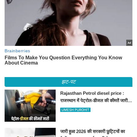
झट-पट
Rajasthan Petrol diesel price :
राजस्थान में पेट्रोल-डीजल की कीमतें जारी,
जानिए बीकानेर समेत पुरे प्रदेश में नए रेट
UMESH PUROHIT
जारी हुआ 2026 की सरकारी छुट्टियों का