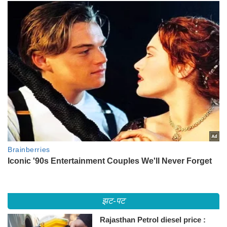
झट-पट
Rajasthan Petrol diesel price :