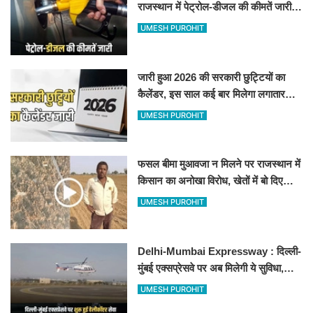
राजस्थान में पेट्रोल-डीजल की कीमतें जारी,
जानिए बीकानेर समेत पुरे प्रदेश में नए रेट
UMESH PUROHIT
जारी हुआ 2026 की सरकारी छुट्टियों का
कैलेंडर, इस साल कई बार मिलेगा लगातार
अवकाश, देखें
UMESH PUROHIT
फसल बीमा मुआवजा न मिलने पर राजस्थान में
किसान का अनोखा विरोध, खेतों में बो दिए
500-500 रुपए के नोट, वीडियो वायरल
UMESH PUROHIT
Delhi-Mumbai Expressway : दिल्ली-
मुंबई एक्सप्रेसवे पर अब मिलेगी ये सुविधा,
हेलीकॉप्टर सर्विस से तुरंत घायल पहुंचेगा
UMESH PUROHIT
हॉस्पिटल