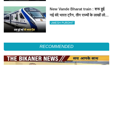
New Vande Bharat train : शरू हुई
नई वंदे भारत ट्रैन, तीन राज्यों के लाखों लोगों
का सफर होगा आसान, देखें पूरा रूटमैप
UMESH PUROHIT
RECOMMENDED
शहर जिला कांग्रेस कमेटी के पदाधिकारियों ने प्रदेश अध्यक्ष गोविन्द सिंह डोटासरा से की शिष्टाचार