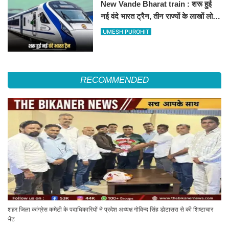
New Vande Bharat train : शरू हुई
नई वंदे भारत ट्रैन, तीन राज्यों के लाखों लोगों
का सफर होगा आसान, देखें पूरा रूटमैप
UMESH PUROHIT
RECOMMENDED
शहर जिला कांग्रेस कमेटी के पदाधिकारियों ने प्रदेश अध्यक्ष गोविन्द सिंह डोटासरा से की शिष्टाचार
भेंट