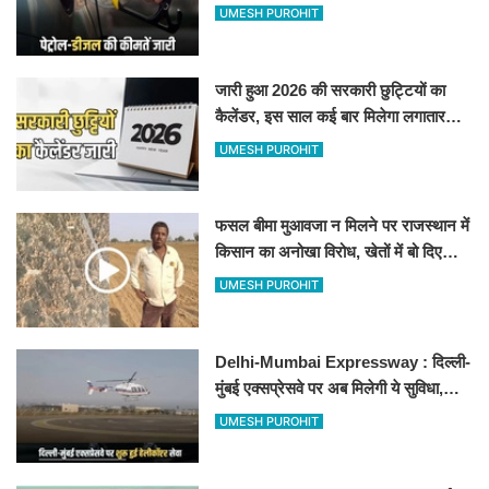
जानिए बीकानेर समेत पुरे प्रदेश में नए रेट
UMESH PUROHIT
जारी हुआ 2026 की सरकारी छुट्टियों का
कैलेंडर, इस साल कई बार मिलेगा लगातार
अवकाश, देखें
UMESH PUROHIT
फसल बीमा मुआवजा न मिलने पर राजस्थान में
किसान का अनोखा विरोध, खेतों में बो दिए
500-500 रुपए के नोट, वीडियो वायरल
UMESH PUROHIT
Delhi-Mumbai Expressway : दिल्ली-
मुंबई एक्सप्रेसवे पर अब मिलेगी ये सुविधा,
हेलीकॉप्टर सर्विस से तुरंत घायल पहुंचेगा
UMESH PUROHIT
हॉस्पिटल