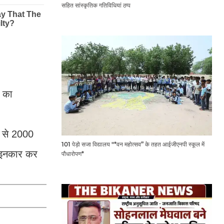
सहित सांस्कृतिक गतिविधियां ठप्प
ट का
ए से 2000
101 पेड़ो सजा विद्यालय "*वन महोत्सव” के तहत आईजीएनपी स्कूल में
े इनकार कर
पौधारोपण*