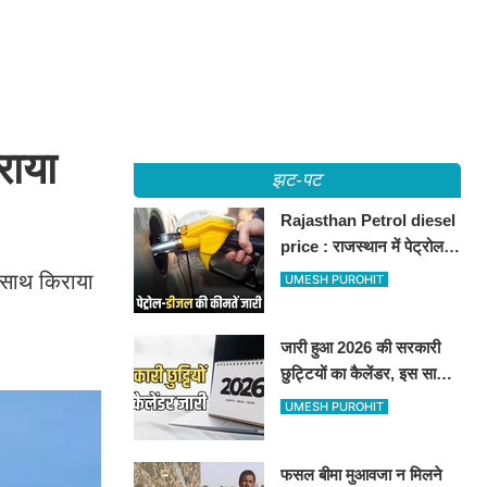
राया
झट-पट
Rajasthan Petrol diesel
price : राजस्थान में पेट्रोल-
डीजल की कीमतें जारी, जानिए
े साथ किराया
UMESH PUROHIT
बीकानेर समेत पुरे प्रदेश में नए
रेट
जारी हुआ 2026 की सरकारी
छुट्टियों का कैलेंडर, इस साल
कई बार मिलेगा लगातार
UMESH PUROHIT
अवकाश, देखें
फसल बीमा मुआवजा न मिलने