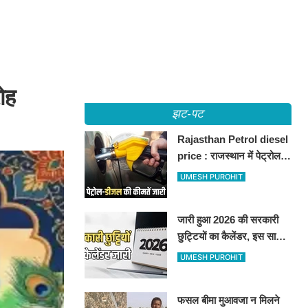
ोह
झट-पट
Rajasthan Petrol diesel
price : राजस्थान में पेट्रोल-
डीजल की कीमतें जारी, जानिए
UMESH PUROHIT
बीकानेर समेत पुरे प्रदेश में नए
रेट
जारी हुआ 2026 की सरकारी
छुट्टियों का कैलेंडर, इस साल
कई बार मिलेगा लगातार
UMESH PUROHIT
अवकाश, देखें
फसल बीमा मुआवजा न मिलने