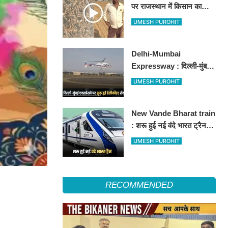
पर राजस्थान में किसान का
अनोखा विरोध, खेतों में बो दिए
UMESH PUROHIT
500-500 रुपए के नोट, वीडियो
वायरल
Delhi-Mumbai
Expressway : दिल्ली-मुंबई
एक्सप्रेसवे पर अब मिलेगी ये
UMESH PUROHIT
सुविधा, हेलीकॉप्टर सर्विस से
तुरंत घायल पहुंचेगा हॉस्पिटल
New Vande Bharat train
: शरू हुई नई वंदे भारत ट्रैन,
तीन राज्यों के लाखों लोगों का
UMESH PUROHIT
सफर होगा आसान, देखें पूरा
रूटमैप
RECOMMENDED