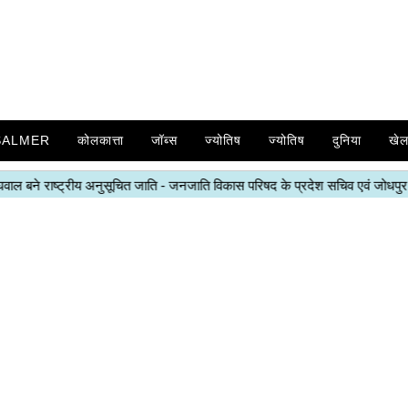
SALMER
कोलकात्ता
जॉब्स
ज्योतिष
ज्योतिष
दुनिया
खे