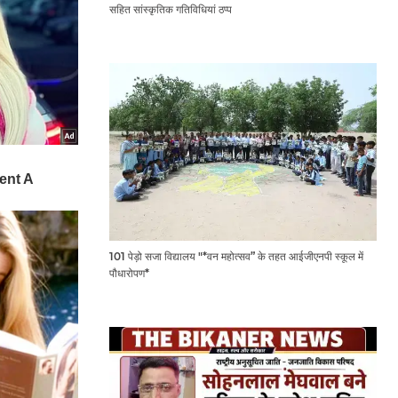
सहित सांस्कृतिक गतिविधियां ठप्प
101 पेड़ो सजा विद्यालय "*वन महोत्सव” के तहत आईजीएनपी स्कूल में
पौधारोपण*