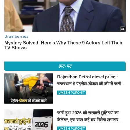
झट-पट
Rajasthan Petrol diesel price :
राजस्थान में पेट्रोल-डीजल की कीमतें जारी,
जानिए बीकानेर समेत पुरे प्रदेश में नए रेट
UMESH PUROHIT
जारी हुआ 2026 की सरकारी छुट्टियों का
कैलेंडर, इस साल कई बार मिलेगा लगातार
अवकाश, देखें
UMESH PUROHIT