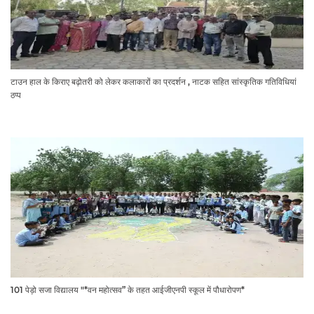
टाउन हाल के किराए बढ़ोतरी को लेकर कलाकारों का प्रदर्शन , नाटक सहित सांस्कृतिक गतिविधियां
ठप्प
101 पेड़ो सजा विद्यालय "*वन महोत्सव” के तहत आईजीएनपी स्कूल में पौधारोपण*