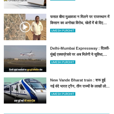
फसल बीमा मुआवजा न मिलने पर राजस्थान में
किसान का अनोखा विरोध, खेतों में बो दिए
500-500 रुपए के नोट, वीडियो वायरल
UMESH PUROHIT
Delhi-Mumbai Expressway : दिल्ली-
मुंबई एक्सप्रेसवे पर अब मिलेगी ये सुविधा,
हेलीकॉप्टर सर्विस से तुरंत घायल पहुंचेगा
UMESH PUROHIT
हॉस्पिटल
New Vande Bharat train : शरू हुई
नई वंदे भारत ट्रैन, तीन राज्यों के लाखों लोगों
का सफर होगा आसान, देखें पूरा रूटमैप
UMESH PUROHIT