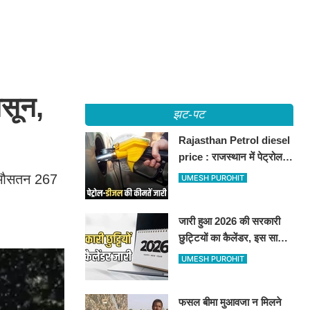
सून,
झट-पट
Rajasthan Petrol diesel
price : राजस्थान में पेट्रोल-
डीजल की कीमतें जारी, जानिए
ें औसतन 267
UMESH PUROHIT
बीकानेर समेत पुरे प्रदेश में नए
रेट
जारी हुआ 2026 की सरकारी
छुट्टियों का कैलेंडर, इस साल
कई बार मिलेगा लगातार
UMESH PUROHIT
अवकाश, देखें
फसल बीमा मुआवजा न मिलने