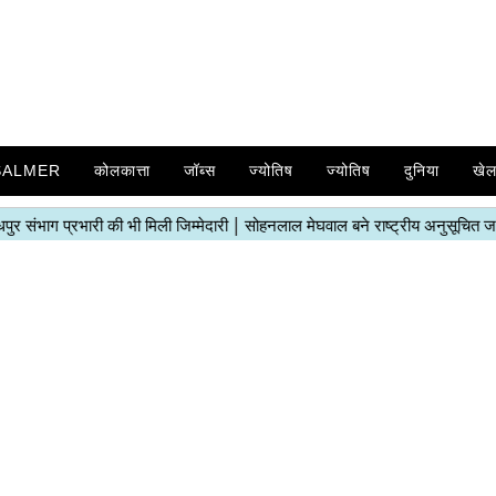
SALMER
कोलकात्ता
जॉब्स
ज्योतिष
ज्योतिष
दुनिया
खे