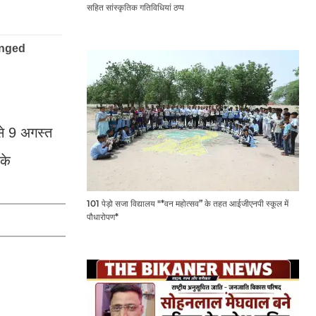
सहित सांस्कृतिक गतिविधियां ठप्प
से 9 अगस्त
के
101 पेड़ो सजा विद्यालय "*वन महोत्सव” के तहत आईजीएनपी स्कूल में
पौधारोपण*