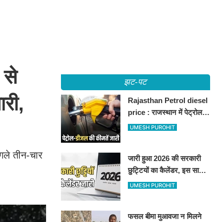
 से
झट-पट
री,
Rajasthan Petrol diesel
price : राजस्थान में पेट्रोल-
डीजल की कीमतें जारी, जानिए
UMESH PUROHIT
बीकानेर समेत पुरे प्रदेश में नए
रेट
गले तीन-चार
जारी हुआ 2026 की सरकारी
छुट्टियों का कैलेंडर, इस साल
कई बार मिलेगा लगातार
UMESH PUROHIT
अवकाश, देखें
फसल बीमा मुआवजा न मिलने