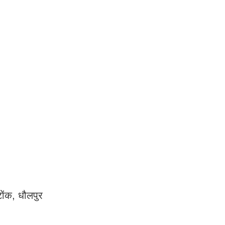
ोंक, धौलपुर