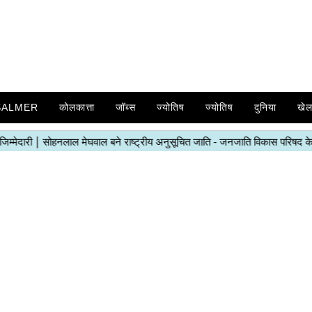
SALMER
कोलकात्ता
जॉब्स
ज्योतिष
ज्योतिष
दुनिया
खे