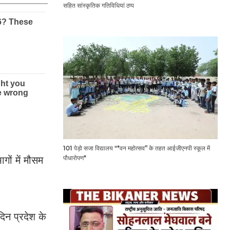
सहित सांस्कृतिक गतिविधियां ठप्प
101 पेड़ो सजा विद्यालय "*वन महोत्सव” के तहत आईजीएनपी स्कूल में
पौधारोपण*
ों में मौसम
िन प्रदेश के