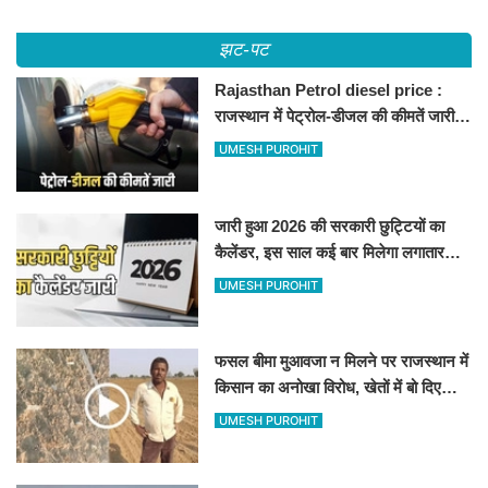
झट-पट
Rajasthan Petrol diesel price :
राजस्थान में पेट्रोल-डीजल की कीमतें जारी,
जानिए बीकानेर समेत पुरे प्रदेश में नए रेट
UMESH PUROHIT
जारी हुआ 2026 की सरकारी छुट्टियों का
कैलेंडर, इस साल कई बार मिलेगा लगातार
अवकाश, देखें
UMESH PUROHIT
फसल बीमा मुआवजा न मिलने पर राजस्थान में
किसान का अनोखा विरोध, खेतों में बो दिए
500-500 रुपए के नोट, वीडियो वायरल
UMESH PUROHIT