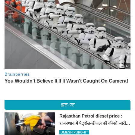
झट-पट
Rajasthan Petrol diesel price :
राजस्थान में पेट्रोल-डीजल की कीमतें जारी,
जानिए बीकानेर समेत पुरे प्रदेश में नए रेट
UMESH PUROHIT