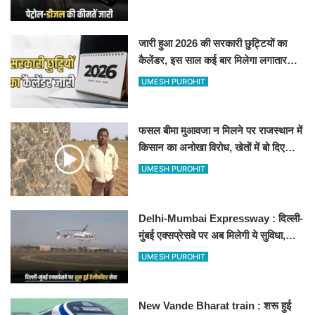
जारी हुआ 2026 की सरकारी छुट्टियों का
कैलेंडर, इस साल कई बार मिलेगा लगातार
अवकाश, देखें
UMESH PUROHIT
फसल बीमा मुआवजा न मिलने पर राजस्थान में
किसान का अनोखा विरोध, खेतों में बो दिए
500-500 रुपए के नोट, वीडियो वायरल
UMESH PUROHIT
Delhi-Mumbai Expressway : दिल्ली-
मुंबई एक्सप्रेसवे पर अब मिलेगी ये सुविधा,
हेलीकॉप्टर सर्विस से तुरंत घायल पहुंचेगा
UMESH PUROHIT
हॉस्पिटल
New Vande Bharat train : शरू हुई