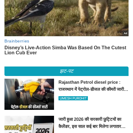
झट-पट
Rajasthan Petrol diesel price :
राजस्थान में पेट्रोल-डीजल की कीमतें जारी,
जानिए बीकानेर समेत पुरे प्रदेश में नए रेट
UMESH PUROHIT
जारी हुआ 2026 की सरकारी छुट्टियों का
कैलेंडर, इस साल कई बार मिलेगा लगातार