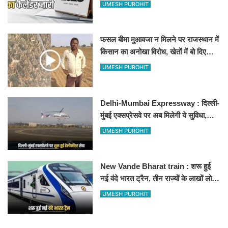
अवकाश, देखें
UMESH PUROHIT
फसल बीमा मुआवजा न मिलने पर राजस्थान में
किसान का अनोखा विरोध, खेतों में बो दिए
500-500 रुपए के नोट, वीडियो वायरल
UMESH PUROHIT
Delhi-Mumbai Expressway : दिल्ली-
मुंबई एक्सप्रेसवे पर अब मिलेगी ये सुविधा,
हेलीकॉप्टर सर्विस से तुरंत घायल पहुंचेगा
UMESH PUROHIT
हॉस्पिटल
New Vande Bharat train : शरू हुई
नई वंदे भारत ट्रैन, तीन राज्यों के लाखों लोगों
का सफर होगा आसान, देखें पूरा रूटमैप
UMESH PUROHIT