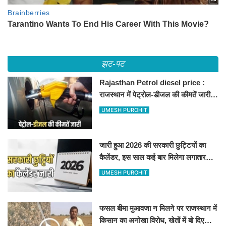
झट-पट
Rajasthan Petrol diesel price :
राजस्थान में पेट्रोल-डीजल की कीमतें जारी,
जानिए बीकानेर समेत पुरे प्रदेश में नए रेट
UMESH PUROHIT
जारी हुआ 2026 की सरकारी छुट्टियों का
कैलेंडर, इस साल कई बार मिलेगा लगातार
अवकाश, देखें
UMESH PUROHIT
फसल बीमा मुआवजा न मिलने पर राजस्थान में
किसान का अनोखा विरोध, खेतों में बो दिए