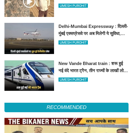
500-500 रुपए के नोट, वीडियो वायरल
UMESH PUROHIT
Delhi-Mumbai Expressway : दिल्ली-
मुंबई एक्सप्रेसवे पर अब मिलेगी ये सुविधा,
हेलीकॉप्टर सर्विस से तुरंत घायल पहुंचेगा
UMESH PUROHIT
हॉस्पिटल
New Vande Bharat train : शरू हुई
नई वंदे भारत ट्रैन, तीन राज्यों के लाखों लोगों
का सफर होगा आसान, देखें पूरा रूटमैप
UMESH PUROHIT
RECOMMENDED