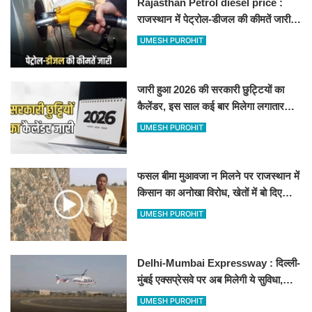
Rajasthan Petrol diesel price :
राजस्थान में पेट्रोल-डीजल की कीमतें जारी,
जानिए बीकानेर समेत पुरे प्रदेश में नए रेट
UMESH PUROHIT
जारी हुआ 2026 की सरकारी छुट्टियों का
कैलेंडर, इस साल कई बार मिलेगा लगातार
अवकाश, देखें
UMESH PUROHIT
फसल बीमा मुआवजा न मिलने पर राजस्थान में
किसान का अनोखा विरोध, खेतों में बो दिए
500-500 रुपए के नोट, वीडियो वायरल
UMESH PUROHIT
Delhi-Mumbai Expressway : दिल्ली-
मुंबई एक्सप्रेसवे पर अब मिलेगी ये सुविधा,
हेलीकॉप्टर सर्विस से तुरंत घायल पहुंचेगा
UMESH PUROHIT