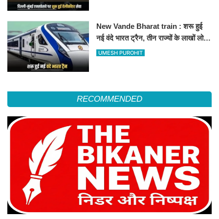
हॉस्पिटल
New Vande Bharat train : शरू हुई
नई वंदे भारत ट्रैन, तीन राज्यों के लाखों लोगों
का सफर होगा आसान, देखें पूरा रूटमैप
UMESH PUROHIT
RECOMMENDED