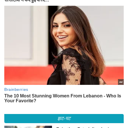
झट-पट