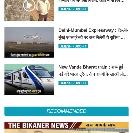
किसान का अनोखा विरोध, खेतों में बो दिए
500-500 रुपए के नोट, वीडियो वायरल
UMESH PUROHIT
Delhi-Mumbai Expressway : दिल्ली-
मुंबई एक्सप्रेसवे पर अब मिलेगी ये सुविधा,
हेलीकॉप्टर सर्विस से तुरंत घायल पहुंचेगा
UMESH PUROHIT
हॉस्पिटल
New Vande Bharat train : शरू हुई
नई वंदे भारत ट्रैन, तीन राज्यों के लाखों लोगों
का सफर होगा आसान, देखें पूरा रूटमैप
UMESH PUROHIT
RECOMMENDED