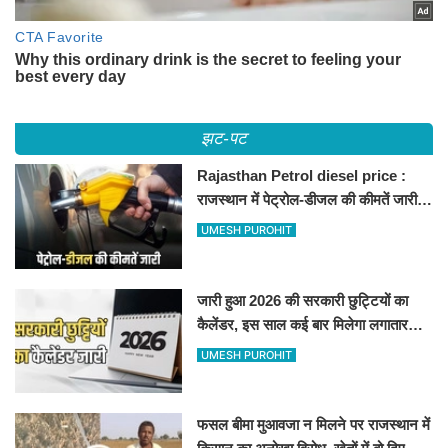
झट-पट
Rajasthan Petrol diesel price :
राजस्थान में पेट्रोल-डीजल की कीमतें जारी,
जानिए बीकानेर समेत पुरे प्रदेश में नए रेट
UMESH PUROHIT
जारी हुआ 2026 की सरकारी छुट्टियों का
कैलेंडर, इस साल कई बार मिलेगा लगातार
अवकाश, देखें
UMESH PUROHIT
फसल बीमा मुआवजा न मिलने पर राजस्थान में