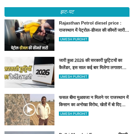
झट-पट
Rajasthan Petrol diesel price :
राजस्थान में पेट्रोल-डीजल की कीमतें जारी,
जानिए बीकानेर समेत पुरे प्रदेश में नए रेट
UMESH PUROHIT
जारी हुआ 2026 की सरकारी छुट्टियों का
कैलेंडर, इस साल कई बार मिलेगा लगातार
अवकाश, देखें
UMESH PUROHIT
फसल बीमा मुआवजा न मिलने पर राजस्थान में
किसान का अनोखा विरोध, खेतों में बो दिए
500-500 रुपए के नोट, वीडियो वायरल
UMESH PUROHIT