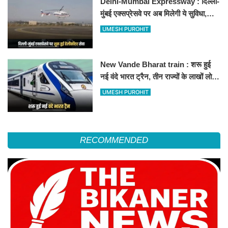
Delhi-Mumbai Expressway : दिल्ली-
मुंबई एक्सप्रेसवे पर अब मिलेगी ये सुविधा,
हेलीकॉप्टर सर्विस से तुरंत घायल पहुंचेगा
UMESH PUROHIT
हॉस्पिटल
New Vande Bharat train : शरू हुई
नई वंदे भारत ट्रैन, तीन राज्यों के लाखों लोगों
का सफर होगा आसान, देखें पूरा रूटमैप
UMESH PUROHIT
RECOMMENDED