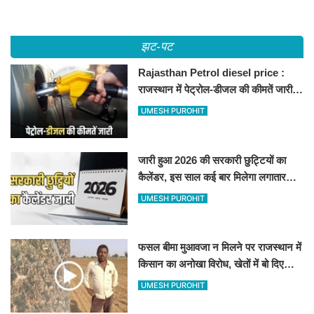
झट-पट
Rajasthan Petrol diesel price :
राजस्थान में पेट्रोल-डीजल की कीमतें जारी,
जानिए बीकानेर समेत पुरे प्रदेश में नए रेट
UMESH PUROHIT
जारी हुआ 2026 की सरकारी छुट्टियों का
कैलेंडर, इस साल कई बार मिलेगा लगातार
अवकाश, देखें
UMESH PUROHIT
फसल बीमा मुआवजा न मिलने पर राजस्थान में
किसान का अनोखा विरोध, खेतों में बो दिए
500-500 रुपए के नोट, वीडियो वायरल
UMESH PUROHIT