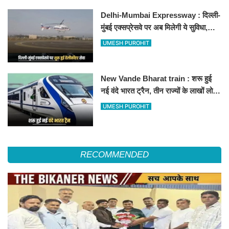
Delhi-Mumbai Expressway : दिल्ली-
मुंबई एक्सप्रेसवे पर अब मिलेगी ये सुविधा,
हेलीकॉप्टर सर्विस से तुरंत घायल पहुंचेगा
UMESH PUROHIT
हॉस्पिटल
New Vande Bharat train : शरू हुई
नई वंदे भारत ट्रैन, तीन राज्यों के लाखों लोगों
का सफर होगा आसान, देखें पूरा रूटमैप
UMESH PUROHIT
RECOMMENDED