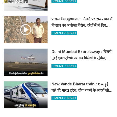
UMESH PUROHIT
फसल बीमा मुआवजा न मिलने पर राजस्थान में
किसान का अनोखा विरोध, खेतों में बो दिए
500-500 रुपए के नोट, वीडियो वायरल
UMESH PUROHIT
Delhi-Mumbai Expressway : दिल्ली-
मुंबई एक्सप्रेसवे पर अब मिलेगी ये सुविधा,
हेलीकॉप्टर सर्विस से तुरंत घायल पहुंचेगा
UMESH PUROHIT
हॉस्पिटल
New Vande Bharat train : शरू हुई
नई वंदे भारत ट्रैन, तीन राज्यों के लाखों लोगों
का सफर होगा आसान, देखें पूरा रूटमैप
UMESH PUROHIT