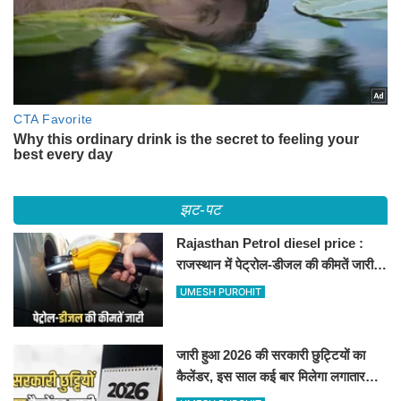
झट-पट
Rajasthan Petrol diesel price :
राजस्थान में पेट्रोल-डीजल की कीमतें जारी,
जानिए बीकानेर समेत पुरे प्रदेश में नए रेट
UMESH PUROHIT
जारी हुआ 2026 की सरकारी छुट्टियों का
कैलेंडर, इस साल कई बार मिलेगा लगातार
अवकाश, देखें