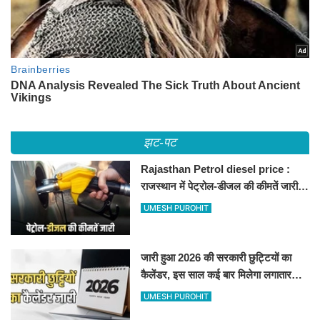
झट-पट
Rajasthan Petrol diesel price :
राजस्थान में पेट्रोल-डीजल की कीमतें जारी,
जानिए बीकानेर समेत पुरे प्रदेश में नए रेट
UMESH PUROHIT
जारी हुआ 2026 की सरकारी छुट्टियों का
कैलेंडर, इस साल कई बार मिलेगा लगातार
अवकाश, देखें
UMESH PUROHIT