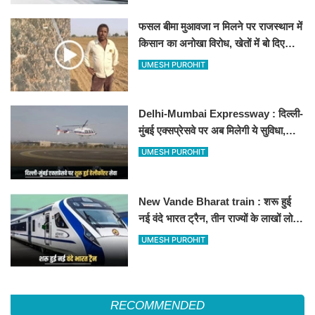
फसल बीमा मुआवजा न मिलने पर राजस्थान में
किसान का अनोखा विरोध, खेतों में बो दिए
500-500 रुपए के नोट, वीडियो वायरल
UMESH PUROHIT
Delhi-Mumbai Expressway : दिल्ली-
मुंबई एक्सप्रेसवे पर अब मिलेगी ये सुविधा,
हेलीकॉप्टर सर्विस से तुरंत घायल पहुंचेगा
UMESH PUROHIT
हॉस्पिटल
New Vande Bharat train : शरू हुई
नई वंदे भारत ट्रैन, तीन राज्यों के लाखों लोगों
का सफर होगा आसान, देखें पूरा रूटमैप
UMESH PUROHIT
RECOMMENDED