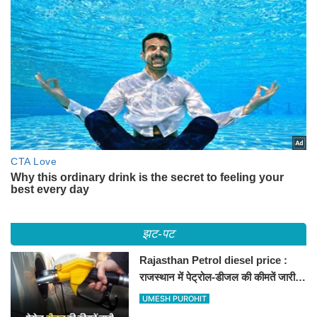
झट-पट
Rajasthan Petrol diesel price :
राजस्थान में पेट्रोल-डीजल की कीमतें जारी,
जानिए बीकानेर समेत पुरे प्रदेश में नए रेट
UMESH PUROHIT