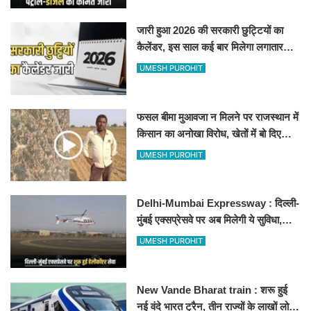
जारी हुआ 2026 की सरकारी छुट्टियों का
कैलेंडर, इस साल कई बार मिलेगा लगातार
अवकाश, देखें
UMESH PUROHIT
फसल बीमा मुआवजा न मिलने पर राजस्थान में
किसान का अनोखा विरोध, खेतों में बो दिए
500-500 रुपए के नोट, वीडियो वायरल
UMESH PUROHIT
Delhi-Mumbai Expressway : दिल्ली-
मुंबई एक्सप्रेसवे पर अब मिलेगी ये सुविधा,
हेलीकॉप्टर सर्विस से तुरंत घायल पहुंचेगा
UMESH PUROHIT
हॉस्पिटल
New Vande Bharat train : शरू हुई
नई वंदे भारत ट्रैन, तीन राज्यों के लाखों लोगों