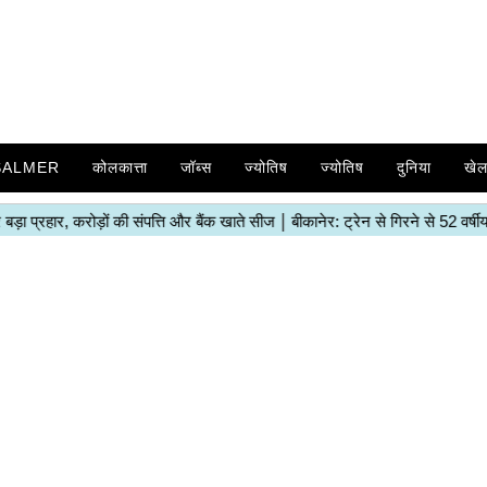
SALMER
कोलकात्ता
जॉब्स
ज्योतिष
ज्योतिष
दुनिया
खे