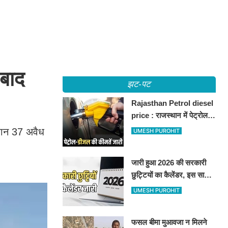
 बाद
झट-पट
Rajasthan Petrol diesel
price : राजस्थान में पेट्रोल-
डीजल की कीमतें जारी, जानिए
रान 37 अवैध
UMESH PUROHIT
बीकानेर समेत पुरे प्रदेश में नए
रेट
जारी हुआ 2026 की सरकारी
छुट्टियों का कैलेंडर, इस साल
कई बार मिलेगा लगातार
UMESH PUROHIT
अवकाश, देखें
फसल बीमा मुआवजा न मिलने