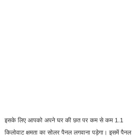
इसके लिए आपको अपने घर की छत पर कम से कम 1.1
किलोवाट क्षमता का सोलर पैनल लगवाना पड़ेगा। इसमें पैनल
का खर्च सरकार वहन करेगी। इसके अलावा सरकार इस पर
स​ब्सिडी भी देगी।
यह बिजली यूनिट प्रधानमंत्री मुफ्त बिजली योजना के तहत
दी जाएगी। इसमें एक किलोवाट तक के सोलर पैनल का खर्च
भी सरकार ही वहन करेगी। इस योजना का उद्देश्य लाभार्थी
परिवारों को अ​धिक से अ​धिक लाभ प्रदान करना है।
Also Read -
बस-ट्रक की टक्कर के बाद भीषण आग, 10 यात्रियों