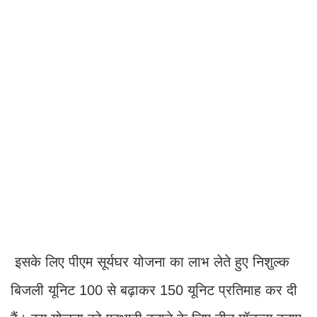
इसके लिए पीएम सूर्यघर योजना का लाभ लेते हुए निशुल्क
बिजली यूनिट 100 से बढ़ाकर 150 यूनिट प्रतिमाह कर दी
हैं। इस योजना को प्रभावी बनाने के लिए तीन मॉडल्स बनाए
गए हैं।
घरों की छतों पर लगाए जाएंगे सोलर पैनल
मुख्यमंत्री निशुल्क बिजली योजना का लाभ तभी दिया जाएगा,
जब उपभोक्ताओं अपने मकान की छत पर सोलर प्लांट
लगवाएंगे।