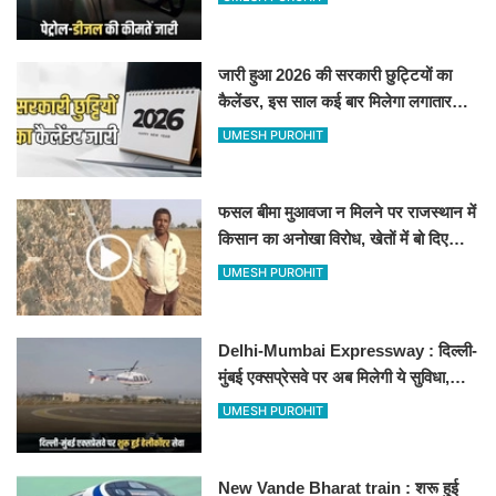
जारी हुआ 2026 की सरकारी छुट्टियों का
कैलेंडर, इस साल कई बार मिलेगा लगातार
अवकाश, देखें
UMESH PUROHIT
फसल बीमा मुआवजा न मिलने पर राजस्थान में
किसान का अनोखा विरोध, खेतों में बो दिए
500-500 रुपए के नोट, वीडियो वायरल
UMESH PUROHIT
Delhi-Mumbai Expressway : दिल्ली-
मुंबई एक्सप्रेसवे पर अब मिलेगी ये सुविधा,
हेलीकॉप्टर सर्विस से तुरंत घायल पहुंचेगा
UMESH PUROHIT
हॉस्पिटल
New Vande Bharat train : शरू हुई