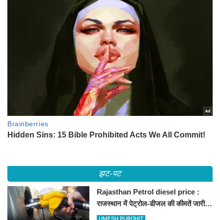
झट-पट
Rajasthan Petrol diesel price :
राजस्थान में पेट्रोल-डीजल की कीमतें जारी,
जानिए बीकानेर समेत पुरे प्रदेश में नए रेट
UMESH PUROHIT