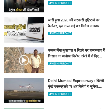
जानिए बीकानेर समेत पुरे प्रदेश में नए रेट
UMESH PUROHIT
जारी हुआ 2026 की सरकारी छुट्टियों का
कैलेंडर, इस साल कई बार मिलेगा लगातार
अवकाश, देखें
UMESH PUROHIT
फसल बीमा मुआवजा न मिलने पर राजस्थान में
किसान का अनोखा विरोध, खेतों में बो दिए
500-500 रुपए के नोट, वीडियो वायरल
UMESH PUROHIT
Delhi-Mumbai Expressway : दिल्ली-
मुंबई एक्सप्रेसवे पर अब मिलेगी ये सुविधा,
हेलीकॉप्टर सर्विस से तुरंत घायल पहुंचेगा
UMESH PUROHIT
हॉस्पिटल