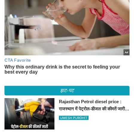
झट-पट
Rajasthan Petrol diesel price :
राजस्थान में पेट्रोल-डीजल की कीमतें जारी,
जानिए बीकानेर समेत पुरे प्रदेश में नए रेट
UMESH PUROHIT