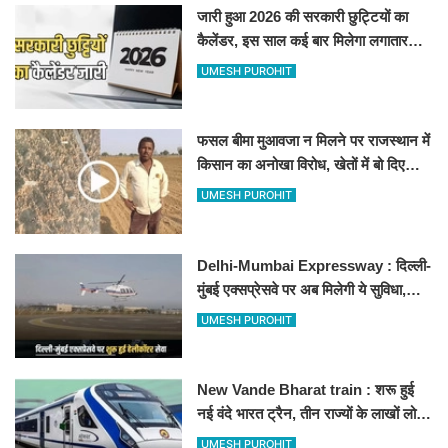
जारी हुआ 2026 की सरकारी छुट्टियों का
कैलेंडर, इस साल कई बार मिलेगा लगातार
अवकाश, देखें
UMESH PUROHIT
फसल बीमा मुआवजा न मिलने पर राजस्थान में
किसान का अनोखा विरोध, खेतों में बो दिए
500-500 रुपए के नोट, वीडियो वायरल
UMESH PUROHIT
Delhi-Mumbai Expressway : दिल्ली-
मुंबई एक्सप्रेसवे पर अब मिलेगी ये सुविधा,
हेलीकॉप्टर सर्विस से तुरंत घायल पहुंचेगा
UMESH PUROHIT
हॉस्पिटल
New Vande Bharat train : शरू हुई
नई वंदे भारत ट्रैन, तीन राज्यों के लाखों लोगों
का सफर होगा आसान, देखें पूरा रूटमैप
UMESH PUROHIT