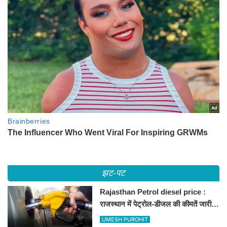
झट-पट
Rajasthan Petrol diesel price :
राजस्थान में पेट्रोल-डीजल की कीमतें जारी,
जानिए बीकानेर समेत पुरे प्रदेश में नए रेट
UMESH PUROHIT