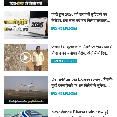
जारी हुआ 2026 की सरकारी छुट्टियों का
कैलेंडर, इस साल कई बार मिलेगा लगातार
अवकाश, देखें
UMESH PUROHIT
फसल बीमा मुआवजा न मिलने पर राजस्थान में
किसान का अनोखा विरोध, खेतों में बो दिए
500-500 रुपए के नोट, वीडियो वायरल
UMESH PUROHIT
Delhi-Mumbai Expressway : दिल्ली-
मुंबई एक्सप्रेसवे पर अब मिलेगी ये सुविधा,
हेलीकॉप्टर सर्विस से तुरंत घायल पहुंचेगा
UMESH PUROHIT
हॉस्पिटल
New Vande Bharat train : शरू हुई