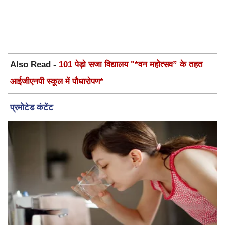
Also Read -
101 पेड़ो सजा विद्यालय "*वन महोत्सव” के तहत
आईजीएनपी स्कूल में पौधारोपण*