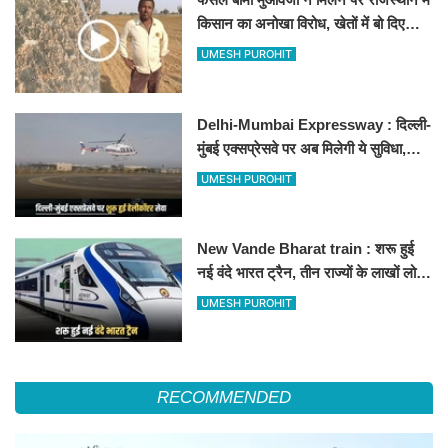
किसान का अनोखा विरोध, खेतों में बो दिए
500-500 रुपए के नोट, वीडियो वायरल
UMESH PUROHIT
Delhi-Mumbai Expressway : दिल्ली-
मुंबई एक्सप्रेसवे पर अब मिलेगी ये सुविधा,
हेलीकॉप्टर सर्विस से तुरंत घायल पहुंचेगा
UMESH PUROHIT
हॉस्पिटल
New Vande Bharat train : शरू हुई
नई वंदे भारत ट्रैन, तीन राज्यों के लाखों लोगों
का सफर होगा आसान, देखें पूरा रूटमैप
UMESH PUROHIT
RECOMMENDED