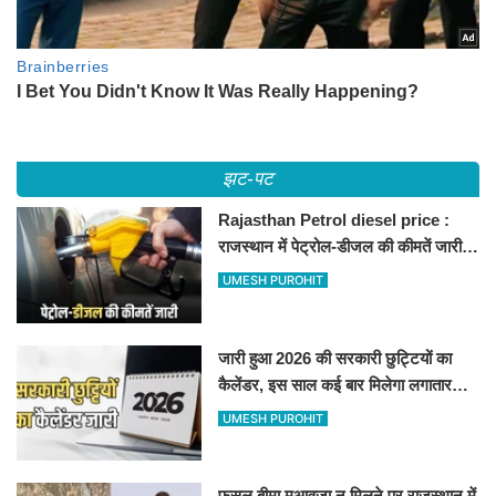
झट-पट
Rajasthan Petrol diesel price :
राजस्थान में पेट्रोल-डीजल की कीमतें जारी,
जानिए बीकानेर समेत पुरे प्रदेश में नए रेट
UMESH PUROHIT
जारी हुआ 2026 की सरकारी छुट्टियों का
कैलेंडर, इस साल कई बार मिलेगा लगातार
अवकाश, देखें
UMESH PUROHIT
फसल बीमा मुआवजा न मिलने पर राजस्थान में