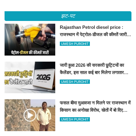
झट-पट
Rajasthan Petrol diesel price :
राजस्थान में पेट्रोल-डीजल की कीमतें जारी,
जानिए बीकानेर समेत पुरे प्रदेश में नए रेट
UMESH PUROHIT
जारी हुआ 2026 की सरकारी छुट्टियों का
कैलेंडर, इस साल कई बार मिलेगा लगातार
अवकाश, देखें
UMESH PUROHIT
फसल बीमा मुआवजा न मिलने पर राजस्थान में
किसान का अनोखा विरोध, खेतों में बो दिए
500-500 रुपए के नोट, वीडियो वायरल
UMESH PUROHIT