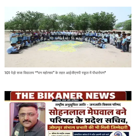
101 पेड़ो सजा विद्यालय "*वन महोत्सव” के तहत आईजीएनपी स्कूल में पौधारोपण*