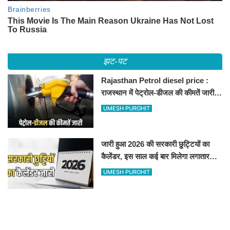
झट-पट
Rajasthan Petrol diesel price :
राजस्थान में पेट्रोल-डीजल की कीमतें जारी,
जानिए बीकानेर समेत पुरे प्रदेश में नए रेट
UMESH PUROHIT
जारी हुआ 2026 की सरकारी छुट्टियों का
कैलेंडर, इस साल कई बार मिलेगा लगातार
अवकाश, देखें
UMESH PUROHIT
फसल बीमा मुआवजा न मिलने पर राजस्थान में
किसान का अनोखा विरोध, खेतों में बो दिए