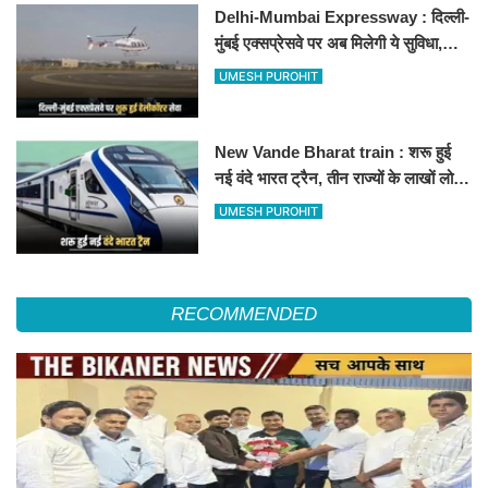
Delhi-Mumbai Expressway : दिल्ली-
मुंबई एक्सप्रेसवे पर अब मिलेगी ये सुविधा,
हेलीकॉप्टर सर्विस से तुरंत घायल पहुंचेगा
UMESH PUROHIT
हॉस्पिटल
New Vande Bharat train : शरू हुई
नई वंदे भारत ट्रैन, तीन राज्यों के लाखों लोगों
का सफर होगा आसान, देखें पूरा रूटमैप
UMESH PUROHIT
RECOMMENDED