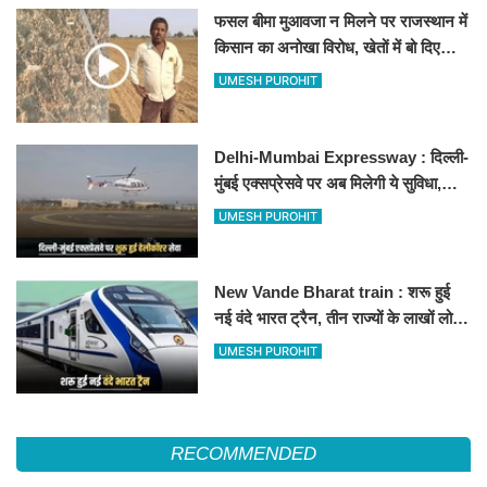
फसल बीमा मुआवजा न मिलने पर राजस्थान में
किसान का अनोखा विरोध, खेतों में बो दिए
500-500 रुपए के नोट, वीडियो वायरल
UMESH PUROHIT
Delhi-Mumbai Expressway : दिल्ली-
मुंबई एक्सप्रेसवे पर अब मिलेगी ये सुविधा,
हेलीकॉप्टर सर्विस से तुरंत घायल पहुंचेगा
UMESH PUROHIT
हॉस्पिटल
New Vande Bharat train : शरू हुई
नई वंदे भारत ट्रैन, तीन राज्यों के लाखों लोगों
का सफर होगा आसान, देखें पूरा रूटमैप
UMESH PUROHIT
RECOMMENDED