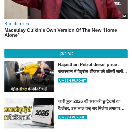
झट-पट
Rajasthan Petrol diesel price :
राजस्थान में पेट्रोल-डीजल की कीमतें जारी,
जानिए बीकानेर समेत पुरे प्रदेश में नए रेट
UMESH PUROHIT
जारी हुआ 2026 की सरकारी छुट्टियों का
कैलेंडर, इस साल कई बार मिलेगा लगातार
अवकाश, देखें
UMESH PUROHIT