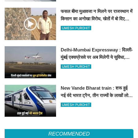
फसल बीमा मुआवजा न मिलने पर राजस्थान में
किसान का अनोखा विरोध, खेतों में बो दिए
500-500 रुपए के नोट, वीडियो वायरल
UMESH PUROHIT
Delhi-Mumbai Expressway : दिल्ली-
मुंबई एक्सप्रेसवे पर अब मिलेगी ये सुविधा,
हेलीकॉप्टर सर्विस से तुरंत घायल पहुंचेगा
UMESH PUROHIT
हॉस्पिटल
New Vande Bharat train : शरू हुई
नई वंदे भारत ट्रैन, तीन राज्यों के लाखों लोगों
का सफर होगा आसान, देखें पूरा रूटमैप
UMESH PUROHIT
RECOMMENDED