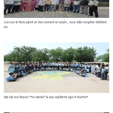
टाउन हाल के किराए बढ़ोतरी को लेकर कलाकारों का प्रदर्शन , नाटक सहित सांस्कृतिक गतिविधियां
ठप्प
101 पेड़ो सजा विद्यालय "*वन महोत्सव” के तहत आईजीएनपी स्कूल में पौधारोपण*