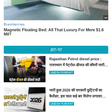
झट-पट
Rajasthan Petrol diesel price :
राजस्थान में पेट्रोल-डीजल की कीमतें जारी,
जानिए बीकानेर समेत पुरे प्रदेश में नए रेट
UMESH PUROHIT
जारी हुआ 2026 की सरकारी छुट्टियों का
कैलेंडर, इस साल कई बार मिलेगा लगातार
अवकाश, देखें
UMESH PUROHIT