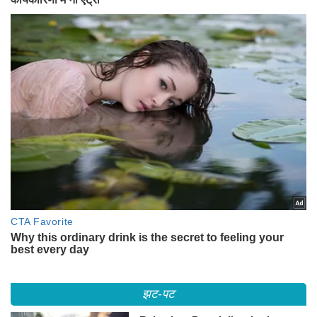
झट-पट