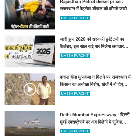
Rajasthan Petrol diesel price :
राजस्थान में पेट्रोल-डीजल की कीमतें जारी,
जानिए बीकानेर समेत पुरे प्रदेश में नए रेट
UMESH PUROHIT
जारी हुआ 2026 की सरकारी छुट्टियों का
कैलेंडर, इस साल कई बार मिलेगा लगातार
अवकाश, देखें
UMESH PUROHIT
फसल बीमा मुआवजा न मिलने पर राजस्थान में
किसान का अनोखा विरोध, खेतों में बो दिए
500-500 रुपए के नोट, वीडियो वायरल
UMESH PUROHIT
Delhi-Mumbai Expressway : दिल्ली-
मुंबई एक्सप्रेसवे पर अब मिलेगी ये सुविधा,
हेलीकॉप्टर सर्विस से तुरंत घायल पहुंचेगा
UMESH PUROHIT