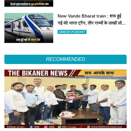
हॉस्पिटल
New Vande Bharat train : शरू हुई
नई वंदे भारत ट्रैन, तीन राज्यों के लाखों लोगों
का सफर होगा आसान, देखें पूरा रूटमैप
UMESH PUROHIT
RECOMMENDED