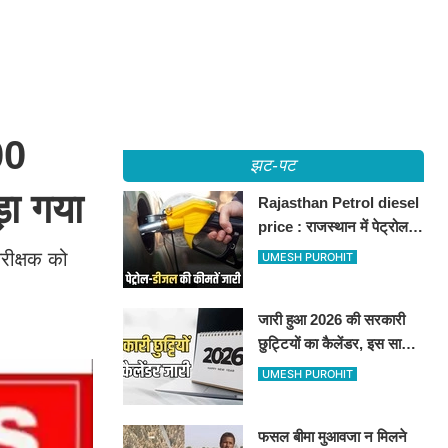
00
झट-पट
़ा गया
Rajasthan Petrol diesel
price : राजस्थान में पेट्रोल-
डीजल की कीमतें जारी, जानिए
रीक्षक को
UMESH PUROHIT
बीकानेर समेत पुरे प्रदेश में नए
रेट
जारी हुआ 2026 की सरकारी
छुट्टियों का कैलेंडर, इस साल
कई बार मिलेगा लगातार
UMESH PUROHIT
अवकाश, देखें
फसल बीमा मुआवजा न मिलने