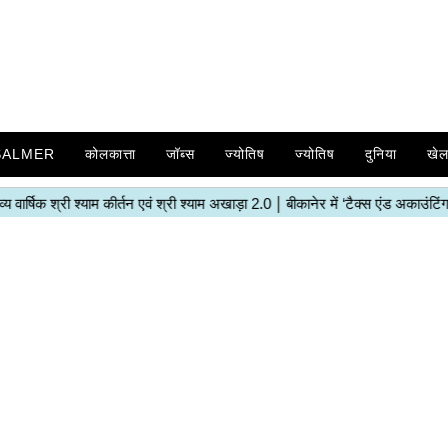
SALMER
कोलकात्ता
जॉब्स
ज्योतिष
ज्योतिष
दुनिया
खे