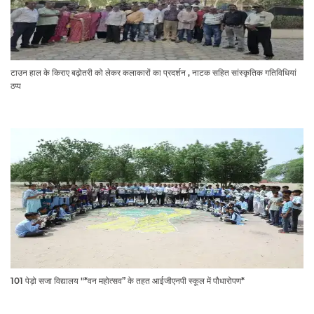
टाउन हाल के किराए बढ़ोतरी को लेकर कलाकारों का प्रदर्शन , नाटक सहित सांस्कृतिक गतिविधियां
ठप्प
101 पेड़ो सजा विद्यालय "*वन महोत्सव” के तहत आईजीएनपी स्कूल में पौधारोपण*