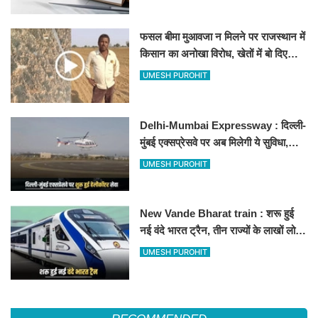
फसल बीमा मुआवजा न मिलने पर राजस्थान में
किसान का अनोखा विरोध, खेतों में बो दिए
500-500 रुपए के नोट, वीडियो वायरल
UMESH PUROHIT
Delhi-Mumbai Expressway : दिल्ली-
मुंबई एक्सप्रेसवे पर अब मिलेगी ये सुविधा,
हेलीकॉप्टर सर्विस से तुरंत घायल पहुंचेगा
UMESH PUROHIT
हॉस्पिटल
New Vande Bharat train : शरू हुई
नई वंदे भारत ट्रैन, तीन राज्यों के लाखों लोगों
का सफर होगा आसान, देखें पूरा रूटमैप
UMESH PUROHIT