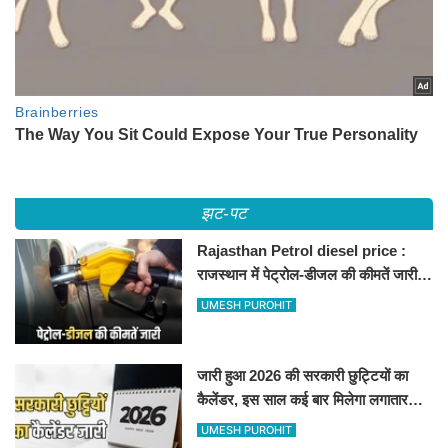
झट-पट
Rajasthan Petrol diesel price :
राजस्थान में पेट्रोल-डीजल की कीमतें जारी,
जानिए बीकानेर समेत पुरे प्रदेश में नए रेट
UMESH PUROHIT
जारी हुआ 2026 की सरकारी छुट्टियों का
कैलेंडर, इस साल कई बार मिलेगा लगातार
अवकाश, देखें
UMESH PUROHIT