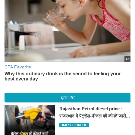
झट-पट
Rajasthan Petrol diesel price :
राजस्थान में पेट्रोल-डीजल की कीमतें जारी,
जानिए बीकानेर समेत पुरे प्रदेश में नए रेट
UMESH PUROHIT