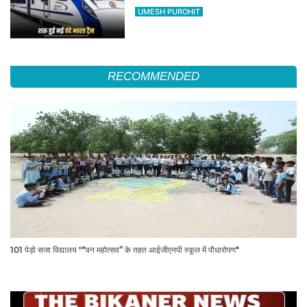
का सफर होगा आसान, देखें पूरा रूटमैप
UMESH PUROHIT
RECOMMENDED
101 पेड़ो सजा विद्यालय "*वन महोत्सव” के तहत आईजीएनपी स्कूल में पौधारोपण*