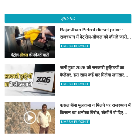
झट-पट
Rajasthan Petrol diesel price :
राजस्थान में पेट्रोल-डीजल की कीमतें जारी,
जानिए बीकानेर समेत पुरे प्रदेश में नए रेट
UMESH PUROHIT
जारी हुआ 2026 की सरकारी छुट्टियों का
कैलेंडर, इस साल कई बार मिलेगा लगातार
अवकाश, देखें
UMESH PUROHIT
फसल बीमा मुआवजा न मिलने पर राजस्थान में
किसान का अनोखा विरोध, खेतों में बो दिए
500-500 रुपए के नोट, वीडियो वायरल
UMESH PUROHIT