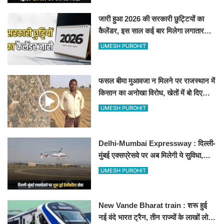
जारी हुआ 2026 की सरकारी छुट्टियों का
कैलेंडर, इस साल कई बार मिलेगा लगातार
अवकाश, देखें
UMESH PUROHIT
फसल बीमा मुआवजा न मिलने पर राजस्थान में
किसान का अनोखा विरोध, खेतों में बो दिए
500-500 रुपए के नोट, वीडियो वायरल
UMESH PUROHIT
Delhi-Mumbai Expressway : दिल्ली-
मुंबई एक्सप्रेसवे पर अब मिलेगी ये सुविधा,
हेलीकॉप्टर सर्विस से तुरंत घायल पहुंचेगा
UMESH PUROHIT
हॉस्पिटल
New Vande Bharat train : शरू हुई
नई वंदे भारत ट्रैन, तीन राज्यों के लाखों लोगों