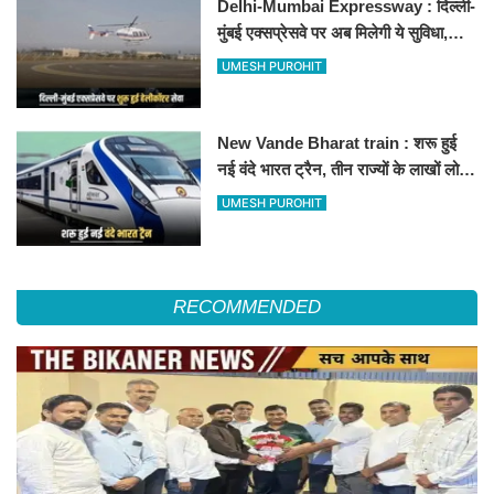
Delhi-Mumbai Expressway : दिल्ली-
मुंबई एक्सप्रेसवे पर अब मिलेगी ये सुविधा,
हेलीकॉप्टर सर्विस से तुरंत घायल पहुंचेगा
UMESH PUROHIT
हॉस्पिटल
New Vande Bharat train : शरू हुई
नई वंदे भारत ट्रैन, तीन राज्यों के लाखों लोगों
का सफर होगा आसान, देखें पूरा रूटमैप
UMESH PUROHIT
RECOMMENDED