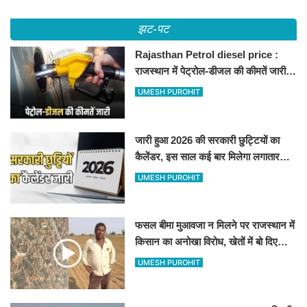
झट-पट
Rajasthan Petrol diesel price :
राजस्थान में पेट्रोल-डीजल की कीमतें जारी,
जानिए बीकानेर समेत पुरे प्रदेश में नए रेट
UMESH PUROHIT
जारी हुआ 2026 की सरकारी छुट्टियों का
कैलेंडर, इस साल कई बार मिलेगा लगातार
अवकाश, देखें
UMESH PUROHIT
फसल बीमा मुआवजा न मिलने पर राजस्थान में
किसान का अनोखा विरोध, खेतों में बो दिए
500-500 रुपए के नोट, वीडियो वायरल
UMESH PUROHIT