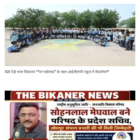
101 पेड़ो सजा विद्यालय "*वन महोत्सव” के तहत आईजीएनपी स्कूल में पौधारोपण*