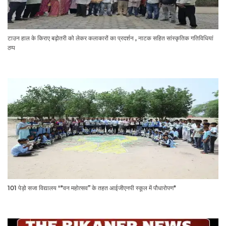
टाउन हाल के किराए बढ़ोतरी को लेकर कलाकारों का प्रदर्शन , नाटक सहित सांस्कृतिक गतिविधियां
ठप्प
101 पेड़ो सजा विद्यालय "*वन महोत्सव” के तहत आईजीएनपी स्कूल में पौधारोपण*