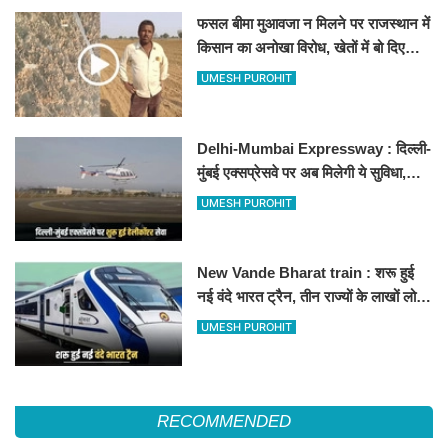
फसल बीमा मुआवजा न मिलने पर राजस्थान में
किसान का अनोखा विरोध, खेतों में बो दिए
500-500 रुपए के नोट, वीडियो वायरल
UMESH PUROHIT
Delhi-Mumbai Expressway : दिल्ली-
मुंबई एक्सप्रेसवे पर अब मिलेगी ये सुविधा,
हेलीकॉप्टर सर्विस से तुरंत घायल पहुंचेगा
UMESH PUROHIT
हॉस्पिटल
New Vande Bharat train : शरू हुई
नई वंदे भारत ट्रैन, तीन राज्यों के लाखों लोगों
का सफर होगा आसान, देखें पूरा रूटमैप
UMESH PUROHIT
RECOMMENDED