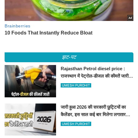
झट-पट
Rajasthan Petrol diesel price :
राजस्थान में पेट्रोल-डीजल की कीमतें जारी,
जानिए बीकानेर समेत पुरे प्रदेश में नए रेट
UMESH PUROHIT
जारी हुआ 2026 की सरकारी छुट्टियों का
कैलेंडर, इस साल कई बार मिलेगा लगातार
अवकाश, देखें
UMESH PUROHIT