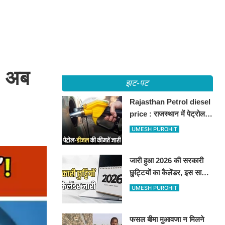
, अब
झट-पट
Rajasthan Petrol diesel
price : राजस्थान में पेट्रोल-
डीजल की कीमतें जारी, जानिए
UMESH PUROHIT
बीकानेर समेत पुरे प्रदेश में नए
रेट
जारी हुआ 2026 की सरकारी
छुट्टियों का कैलेंडर, इस साल
कई बार मिलेगा लगातार
UMESH PUROHIT
अवकाश, देखें
फसल बीमा मुआवजा न मिलने