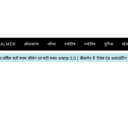
SALMER
कोलकात्ता
जॉब्स
ज्योतिष
ज्योतिष
दुनिया
खे