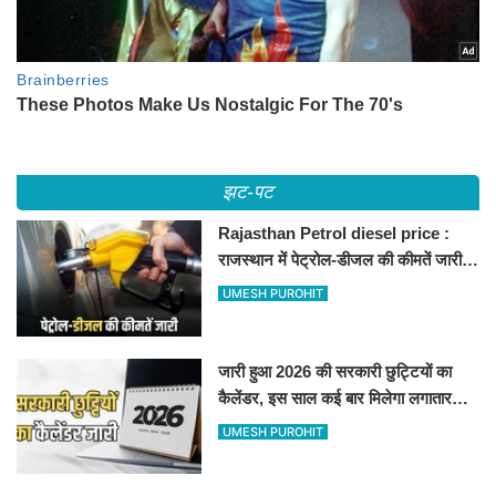
झट-पट
Rajasthan Petrol diesel price :
राजस्थान में पेट्रोल-डीजल की कीमतें जारी,
जानिए बीकानेर समेत पुरे प्रदेश में नए रेट
UMESH PUROHIT
जारी हुआ 2026 की सरकारी छुट्टियों का
कैलेंडर, इस साल कई बार मिलेगा लगातार
अवकाश, देखें
UMESH PUROHIT