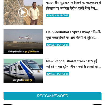
फसल बीमा मुआवजा न मिलने पर राजस्थान में
किसान का अनोखा विरोध, खेतों में बो दिए
500-500 रुपए के नोट, वीडियो वायरल
UMESH PUROHIT
Delhi-Mumbai Expressway : दिल्ली-
मुंबई एक्सप्रेसवे पर अब मिलेगी ये सुविधा,
हेलीकॉप्टर सर्विस से तुरंत घायल पहुंचेगा
UMESH PUROHIT
हॉस्पिटल
New Vande Bharat train : शरू हुई
नई वंदे भारत ट्रैन, तीन राज्यों के लाखों लोगों
का सफर होगा आसान, देखें पूरा रूटमैप
UMESH PUROHIT
RECOMMENDED