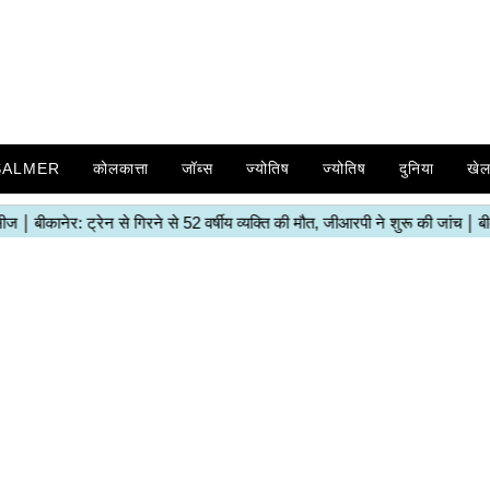
SALMER
कोलकात्ता
जॉब्स
ज्योतिष
ज्योतिष
दुनिया
खे