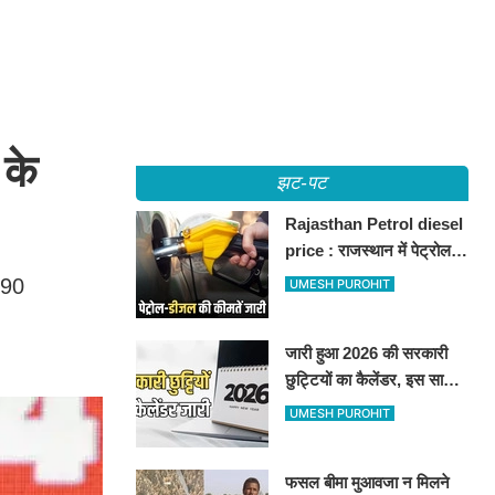
 के
झट-पट
Rajasthan Petrol diesel
price : राजस्थान में पेट्रोल-
डीजल की कीमतें जारी, जानिए
.90
UMESH PUROHIT
बीकानेर समेत पुरे प्रदेश में नए
रेट
जारी हुआ 2026 की सरकारी
छुट्टियों का कैलेंडर, इस साल
कई बार मिलेगा लगातार
UMESH PUROHIT
अवकाश, देखें
फसल बीमा मुआवजा न मिलने