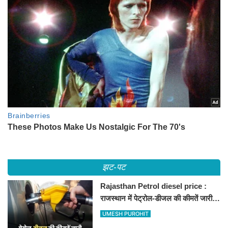
झट-पट
Rajasthan Petrol diesel price :
राजस्थान में पेट्रोल-डीजल की कीमतें जारी,
जानिए बीकानेर समेत पुरे प्रदेश में नए रेट
UMESH PUROHIT