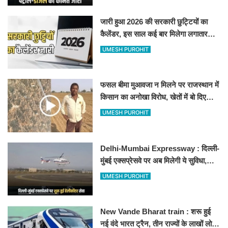
जारी हुआ 2026 की सरकारी छुट्टियों का
कैलेंडर, इस साल कई बार मिलेगा लगातार
अवकाश, देखें
UMESH PUROHIT
फसल बीमा मुआवजा न मिलने पर राजस्थान में
किसान का अनोखा विरोध, खेतों में बो दिए
500-500 रुपए के नोट, वीडियो वायरल
UMESH PUROHIT
Delhi-Mumbai Expressway : दिल्ली-
मुंबई एक्सप्रेसवे पर अब मिलेगी ये सुविधा,
हेलीकॉप्टर सर्विस से तुरंत घायल पहुंचेगा
UMESH PUROHIT
हॉस्पिटल
New Vande Bharat train : शरू हुई
नई वंदे भारत ट्रैन, तीन राज्यों के लाखों लोगों