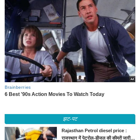
झट-पट
Rajasthan Petrol diesel price :
राजस्थान में पेट्रोल-डीजल की कीमतें जारी,