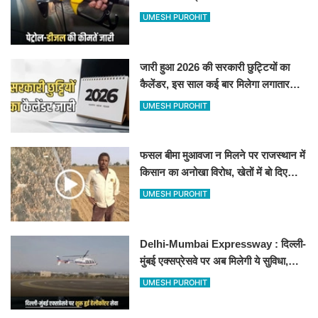
जानिए बीकानेर समेत पुरे प्रदेश में नए रेट
UMESH PUROHIT
जारी हुआ 2026 की सरकारी छुट्टियों का
कैलेंडर, इस साल कई बार मिलेगा लगातार
अवकाश, देखें
UMESH PUROHIT
फसल बीमा मुआवजा न मिलने पर राजस्थान में
किसान का अनोखा विरोध, खेतों में बो दिए
500-500 रुपए के नोट, वीडियो वायरल
UMESH PUROHIT
Delhi-Mumbai Expressway : दिल्ली-
मुंबई एक्सप्रेसवे पर अब मिलेगी ये सुविधा,
हेलीकॉप्टर सर्विस से तुरंत घायल पहुंचेगा
UMESH PUROHIT
हॉस्पिटल