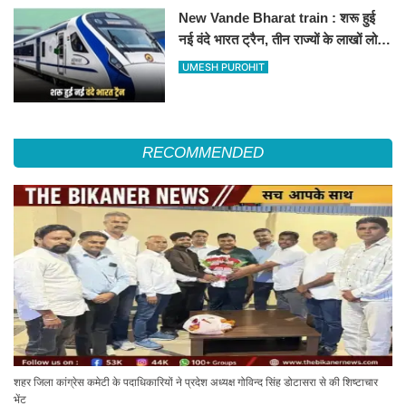
New Vande Bharat train : शरू हुई
नई वंदे भारत ट्रैन, तीन राज्यों के लाखों लोगों
का सफर होगा आसान, देखें पूरा रूटमैप
UMESH PUROHIT
RECOMMENDED
शहर जिला कांग्रेस कमेटी के पदाधिकारियों ने प्रदेश अध्यक्ष गोविन्द सिंह डोटासरा से की शिष्टाचार
भेंट