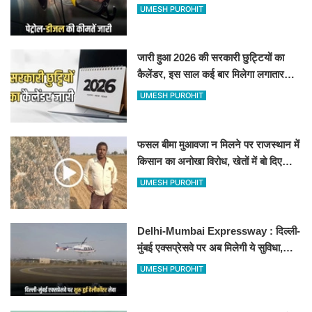
जानिए बीकानेर समेत पुरे प्रदेश में नए रेट
UMESH PUROHIT
जारी हुआ 2026 की सरकारी छुट्टियों का
कैलेंडर, इस साल कई बार मिलेगा लगातार
अवकाश, देखें
UMESH PUROHIT
फसल बीमा मुआवजा न मिलने पर राजस्थान में
किसान का अनोखा विरोध, खेतों में बो दिए
500-500 रुपए के नोट, वीडियो वायरल
UMESH PUROHIT
Delhi-Mumbai Expressway : दिल्ली-
मुंबई एक्सप्रेसवे पर अब मिलेगी ये सुविधा,
हेलीकॉप्टर सर्विस से तुरंत घायल पहुंचेगा
UMESH PUROHIT
हॉस्पिटल