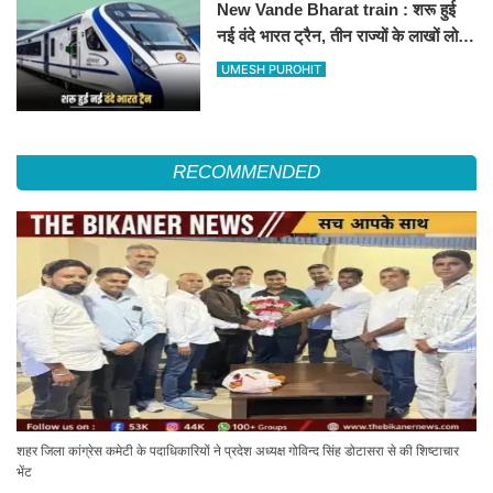
New Vande Bharat train : शरू हुई
नई वंदे भारत ट्रैन, तीन राज्यों के लाखों लोगों
का सफर होगा आसान, देखें पूरा रूटमैप
UMESH PUROHIT
RECOMMENDED
शहर जिला कांग्रेस कमेटी के पदाधिकारियों ने प्रदेश अध्यक्ष गोविन्द सिंह डोटासरा से की शिष्टाचार
भेंट